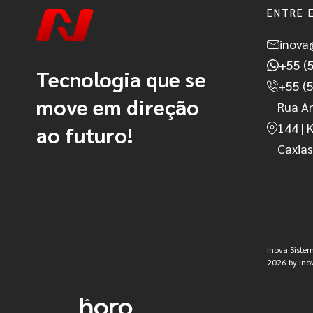
ENTRE 
inova
+55 (
Tecnologia que se
+55 (
move em direção
Rua A
144 | 
ao futuro!
Caxias 
Inova Sistem
2026 by Inov