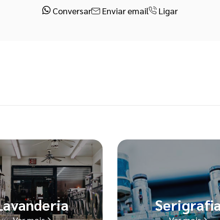
Conversar
Enviar email
Ligar
Lavanderia
Serigrafi
Ver mais
Ver mais