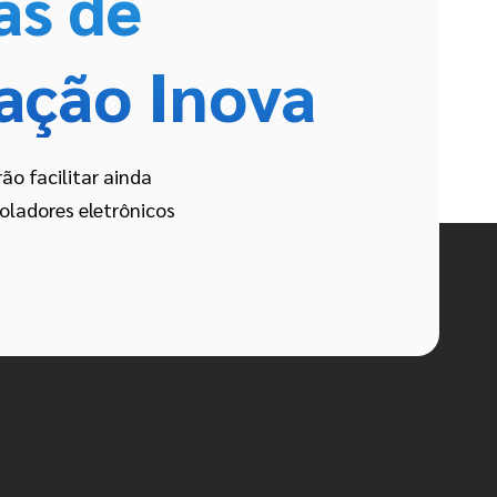
as de
ação Inova
ão facilitar ainda
oladores eletrônicos