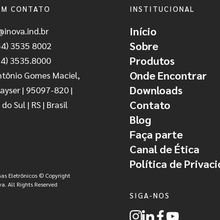
EM CONTATO
INSTITUCIONAL
Início
@inova.ind.br
Sobre
54) 3535 8002
Produtos
54) 3535.8000
Onde Encontrar
ntônio Gomes Maciel,
Downloads
Kayser | 95097-820 |
Contato
do Sul | RS | Brasil
Blog
Faça parte
Canal de Ética
Política de Privac
as Eletrônicos © Copyright
a. All Rights Reserved
SIGA-NOS