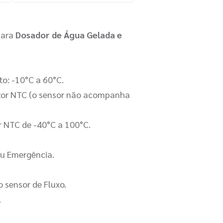
para
Dosador de Água Gelada e
o: -10°C a 60°C.
stor NTC (o sensor não acompanha
r NTC de -40°C a 100°C.
u Emergência.
sensor de Fluxo.
o.