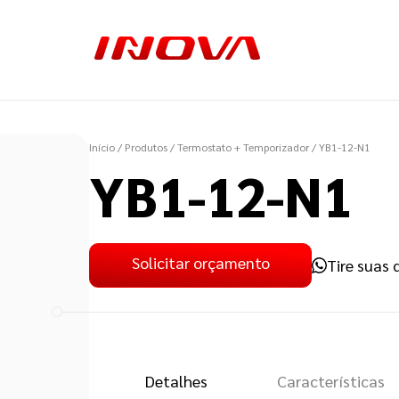
Início
/ Produtos
/ Termostato + Temporizador
/ YB1-12-N1
YB1-12-N1
Solicitar orçamento
Tire suas 
Detalhes
Características