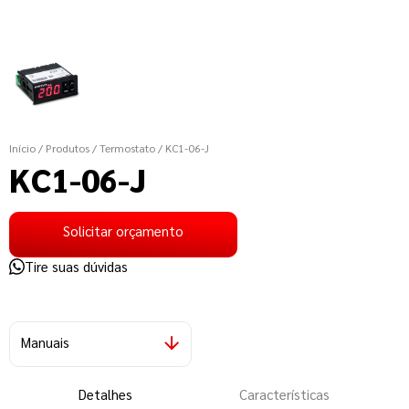
Início
/ Produtos
/ Termostato
/ KC1-06-J
KC1-06-J
Solicitar orçamento
Tire suas dúvidas
Manuais
Detalhes
Características