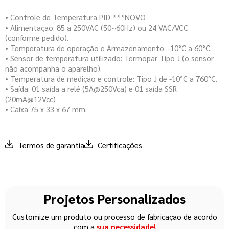
• Controle de Temperatura PID ***NOVO
• Alimentação: 85 a 250VAC (50~60Hz) ou 24 VAC/VCC
(conforme pedido).
• Temperatura de operação e Armazenamento: -10°C a 60°C.
• Sensor de temperatura utilizado: Termopar Tipo J (o sensor
não acompanha o aparelho).
• Temperatura de medição e controle: Tipo J de -10°C a 760°C.
• Saída: 01 saída a relé (5A@250Vca) e 01 saída SSR
(20mA@12Vcc)
• Caixa 75 x 33 x 67 mm.
Termos de garantia
Certificações
Projetos Personalizados
Customize um produto ou processo de fabricação de acordo
com a
sua necessidade!