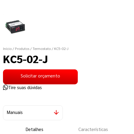
Início
/ Produtos
/ Termostato
/ KC5-02-J
KC5-02-J
Solicitar orçamento
Tire suas dúvidas
Manuais
Detalhes
Características