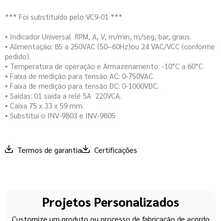
*** Foi substituído pelo VC9-01 ***
• Indicador Universal  RPM, A, V, m/min, m/seg, bar, graus.
• Alimentação: 85 a 250VAC (50~60Hz)ou 24 VAC/VCC (conforme
pedido).
• Temperatura de operação e Armazenamento: -10°C a 60°C.
• Faixa de medição para tensão AC: 0-750VAC.
• Faixa de medição para tensão DC: 0-1000VDC.
• Saídas: 01 saída a relé 5A  220VCA.
• Caixa 75 x 33 x 59 mm.
• Substitui o INV-9803 e INV-9805
Termos de garantia
Certificações
Projetos Personalizados
Customize um produto ou processo de fabricação de acordo