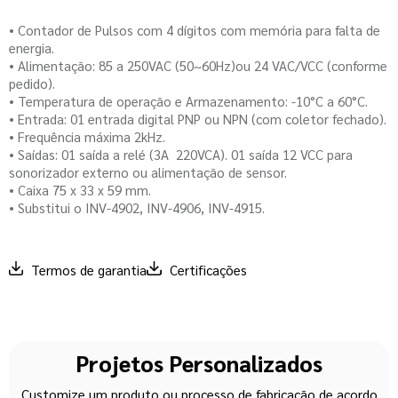
• Contador de Pulsos com 4 dígitos com memória para falta de
energia.
• Alimentação: 85 a 250VAC (50~60Hz)ou 24 VAC/VCC (conforme
pedido).
• Temperatura de operação e Armazenamento: -10°C a 60°C.
• Entrada: 01 entrada digital PNP ou NPN (com coletor fechado).
• Frequência máxima 2kHz.
• Saídas: 01 saída a relé (3A  220VCA). 01 saída 12 VCC para
sonorizador externo ou alimentação de sensor.
• Caixa 75 x 33 x 59 mm.
• Substitui o INV-4902, INV-4906, INV-4915.
Termos de garantia
Certificações
Projetos Personalizados
Customize um produto ou processo de fabricação de acordo