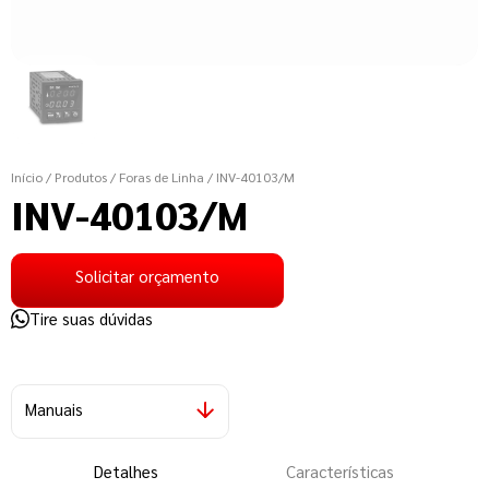
Início
/ Produtos
/ Foras de Linha
/ INV-40103/M
INV-40103/M
Solicitar orçamento
Tire suas dúvidas
Manuais
Detalhes
Características