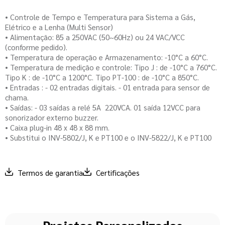
• Controle de Tempo e Temperatura para Sistema a Gás,
Elétrico e a Lenha (Multi Sensor)
• Alimentação: 85 a 250VAC (50~60Hz) ou 24 VAC/VCC
(conforme pedido).
• Temperatura de operação e Armazenamento: -10°C a 60°C.
• Temperatura de medição e controle: Tipo J : de -10°C a 760°C.
Tipo K : de -10°C a 1200°C. Tipo PT-100 : de -10°C a 850°C.
• Entradas : - 02 entradas digitais. - 01 entrada para sensor de
chama.
• Saídas: - 03 saídas a relé 5A  220VCA. 01 saída 12VCC para
sonorizador externo buzzer.
• Caixa plug-in 48 x 48 x 88 mm.
• Substitui o INV-5802/J, K e PT100 e o INV-5822/J, K e PT100
Termos de garantia
Certificações